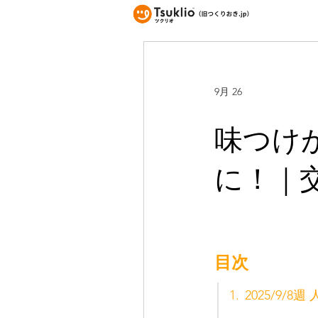
9月 26
味つけが
に！｜交
目次
1.
2025/9/8