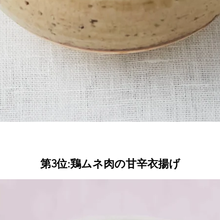
第3位:鶏ムネ肉の甘辛衣揚げ