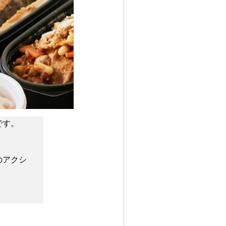
す。

 

のアクシ