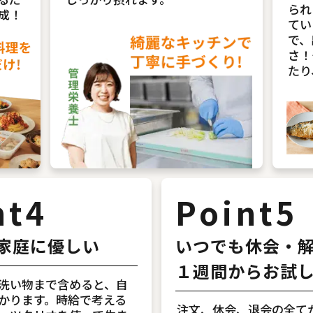
られ
成！
てい
で、
さ！
たり
nt4
Point5
家庭に優しい
いつでも休会・
１週間からお試
洗い物まで含めると、自
かります。時給で考える
注文、休会、退会の全てが