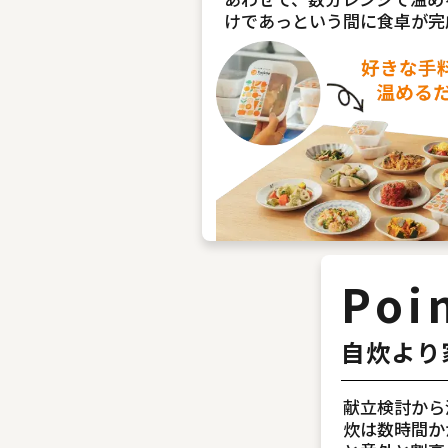
けであっという間に食卓が完
Poi
自炊より
献立検討から
炊は数時間か