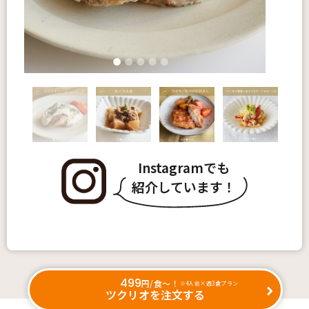
Instagramでも
紹介しています！
499
円/食〜！
※4人前×週3食プラン
ツクリオを注文する