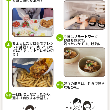
今日はリモートワーク。
お昼もお家で。
ちょっとだけ自分でアレン
残ったおかずは、晩酌に！
ジに挑戦！少し残ったおか
ずは冷凍して上手に使い切
り！
残りの曜日は、外食で好き
なものを。
平日無理しなかったから、
週末は自炊する余裕も。