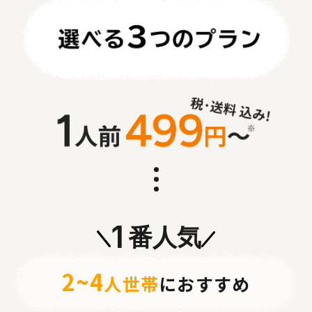
1
番人気
2~4
人世帯
におすすめ