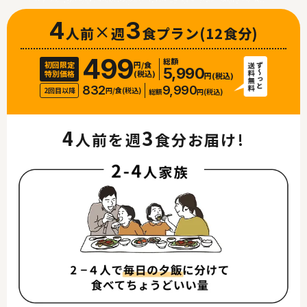
4
×
3
人前
週
食プラン
(12食分)
499
総額
初回限定
円/食
5,990
特別価格
(税込)
円(税込)
832
9,990
2回目以降
円/食(税込)
総額
円(税込)
4
3
人前を週
食分お届け!