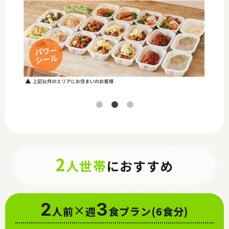
2
人世帯
におすすめ
2
×
3
人前
週
食プラン
(6食分)