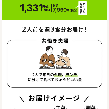
1,331
総額
円/食
7,990
(税込)
円(税込)
2
3
人前を週
食分お届け!