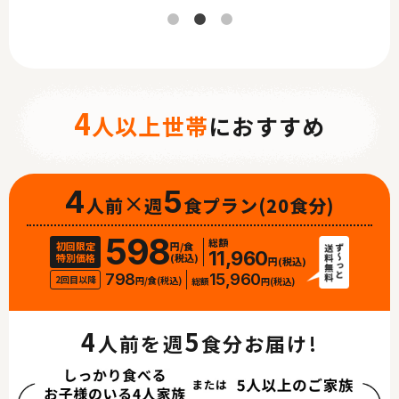
4
人以上世帯
におすすめ
4
×
5
人前
週
食プラン
(20食分)
598
総額
初回限定
円/食
11,960
特別価格
(税込)
円(税込)
798
15,960
2回目以降
円/食(税込)
総額
円(税込)
4
5
人前を週
食分お届け!