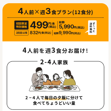
4
×
3
人前
週
食プラン
(12食分)
499
総額
初回限定
円/食
5,990
特別価格
(税込)
円(税込)
832
9,990
2回目以降
円/食(税込)
総額
円(税込)
4
3
人前を週
食分お届け!