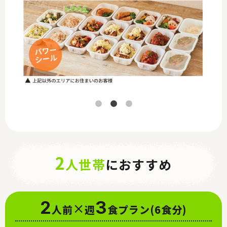
2
人世帯
におすすめ
2
×
3
人前
週
食プラン
(6食分)