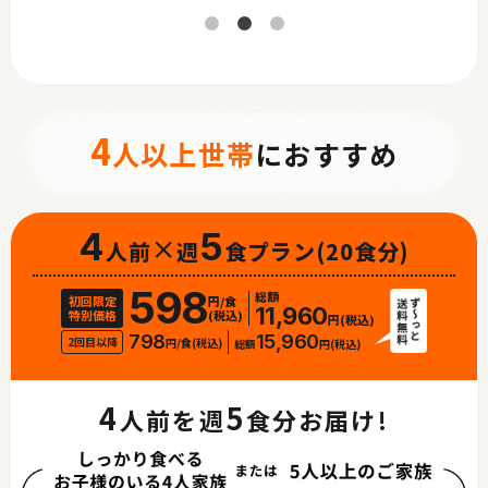
4
人以上世帯
におすすめ
4
×
5
人前
週
食プラン
(20食分)
598
総額
初回限定
円/食
11,960
特別価格
(税込)
円(税込)
798
15,960
2回目以降
円/食(税込)
総額
円(税込)
4
5
人前を週
食分お届け!