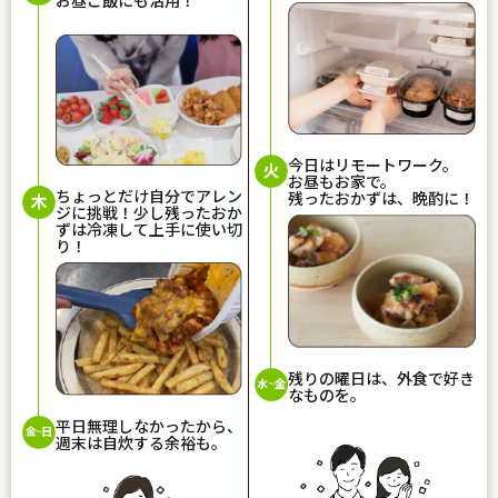
今日はリモートワーク。
お昼もお家で。
ちょっとだけ自分でアレン
残ったおかずは、晩酌に！
ジに挑戦！少し残ったおか
ずは冷凍して上手に使い切
り！
残りの曜日は、外食で好き
なものを。
平日無理しなかったから、
週末は自炊する余裕も。