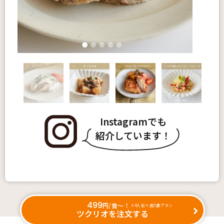
Instagramでも
紹介しています！
499
円/食〜！
※4人前×週3食プラン
ツクリオを注文する