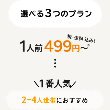
1
番人気
2~4
人世帯
におすすめ