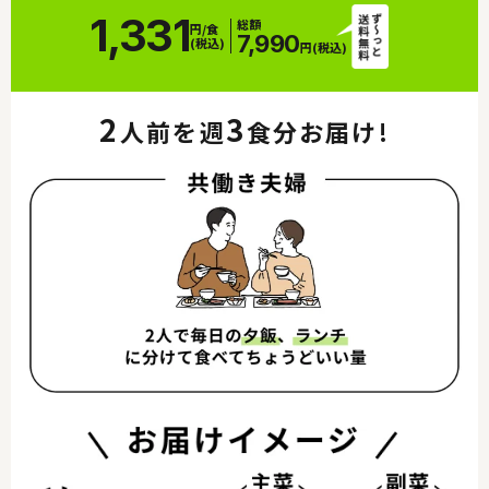
1,331
総額
円/食
7,990
(税込)
円(税込)
2
3
人前を週
食分お届け!